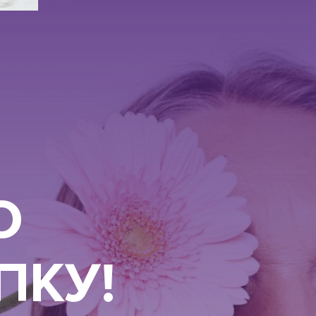
О
ПКУ!