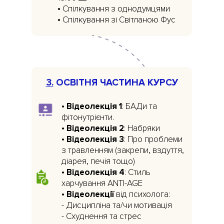
• Спілкування з однодумцями
• Спілкування зі Світланою Фус
3.
ОСВІТНЯ ЧАСТИНА КУРСУ
•
Відеолекція 1
: БАДи та
фітонутрієнти.
•
Відеолекція 2
: Набряки
•
Відеолекція 3
: Про проблеми
з травленням (закрепи, вздуття,
діарея, печія тощо)
•
Відеолекція 4
: Стиль
харчування ANTI-AGE
•
Відеолекції
від психолога:
- Дисципліна та/чи мотивація
- Схуднення та стрес