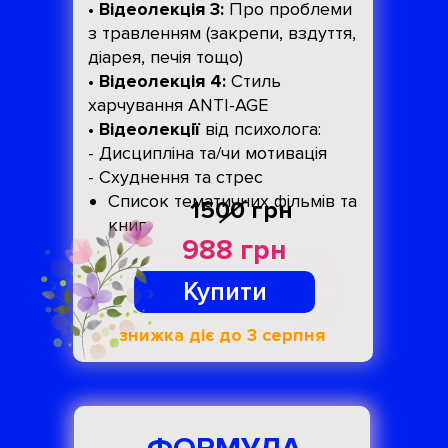
•
Відеолекція 3:
Про проблеми
з травленням (закрепи, вздуття,
діарея, печія тощо)
•
Відеолекція 4:
Стиль
харчування ANTI-AGE
•
Відеолекції
від психолога:
- Дисципліна та/чи мотивація
- Схуднення та стрес
Список тематичних фільмів та
1500 грн
книг
988 грн
Купити
знижка діє до 3 серпня