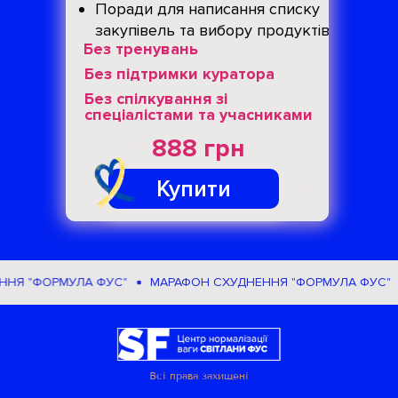
Поради для написання списку
закупівель та вибору продуктів
Без тренувань
Без підтримки куратора
Без спілкування зі
спеціалістами та учасниками
888 грн
Купити
"ФОРМУЛА ФУС"
МАРАФОН СХУДНЕННЯ "ФОРМУЛА ФУС"
М
Всі права захищені