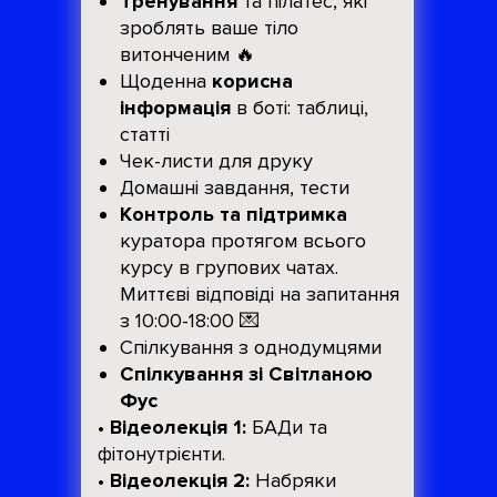
Тренування
та пілатес, які
зроблять ваше тіло
витонченим 🔥
Щоденна
корисна
інформація
в боті: таблиці,
статті
Чек-листи для друку
Домашні завдання, тести
Контроль та підтримка
куратора протягом всього
курсу в групових чатах.
Миттєві відповіді на запитання
з 10:00-18:00 💌
Спілкування з однодумцями
Спілкування зі Світланою
Фус
•
Відеолекція 1:
БАДи та
фітонутрієнти.
•
Відеолекція 2:
Набряки