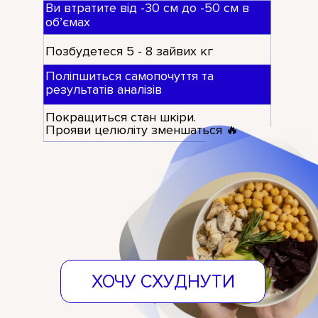
Ви втратите від -30 см до -50 см в
обʼємах
Позбудетеся 5 - 8 зайвих кг
Поліпшиться самопочуття та
результатів аналізів
Покращиться стан шкіри.
Прояви целюліту зменшаться 🔥
ХОЧУ СХУДНУТИ